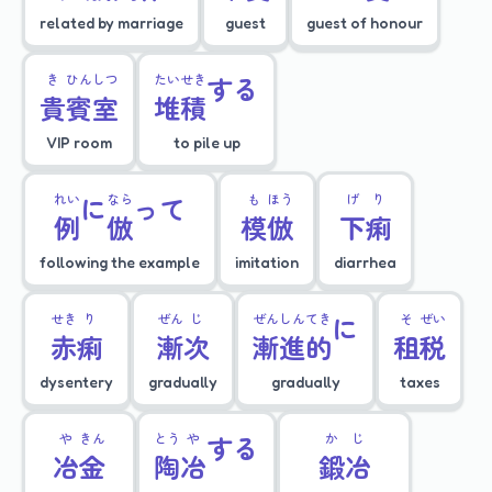
related by marriage
guest
guest of honour
き
ひん
しつ
たい
せき
する
貴
賓
室
堆
積
VIP room
to pile up
れい
に
なら
って
も
ほう
げ
り
例
倣
模
倣
下
痢
following the example
imitation
diarrhea
せき
り
ぜん
じ
ぜん
しん
てき
に
そ
ぜい
赤
痢
漸
次
漸
進
的
租
税
dysentery
gradually
gradually
taxes
や
きん
とう
や
する
か
じ
冶
金
陶
冶
鍛
冶