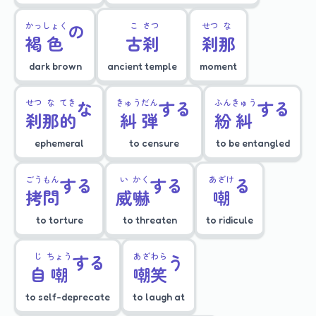
かっ
しょく
の
こ
さつ
せつ
な
褐
色
古
刹
刹
那
dark brown
ancient temple
moment
せつ
な
てき
な
きゅう
だん
する
ふん
きゅう
する
刹
那
的
糾
弾
紛
糾
ephemeral
to censure
to be entangled
ごう
もん
する
い
かく
する
あざけ
る
拷
問
威
嚇
嘲
to torture
to threaten
to ridicule
じ
ちょう
する
あざ
わら
う
自
嘲
嘲
笑
to self-deprecate
to laugh at