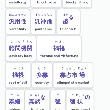
metallurgy
to cultivate
blacksmithing
はん
よう
せい
はん
しん
ろん
はか
る
汎
用
性
汎
神
論
諮
versatility
pantheism
to consult
し
もん
き
かん
か
ふく
諮
問
機
関
禍
福
advisory body
fortune and misfortune
か
こん
た
か
か
せん
し
じょう
禍
根
多
寡
寡
占
市
場
root of evil
quantity
oligopolistic market
か
ふ
か
もく
な
こ
こ
じょう
の
寡
婦
寡
黙
弧
弧
状
widow
taciturn
arc
arc-shaped