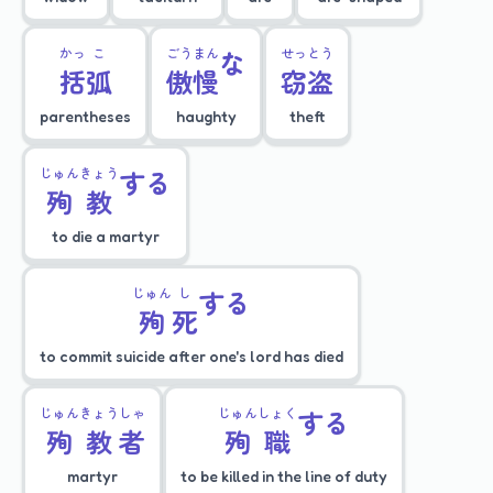
かっ
こ
ごう
まん
な
せっ
とう
括
弧
傲
慢
窃
盗
parentheses
haughty
theft
じゅん
きょう
する
殉
教
to die a martyr
じゅん
し
する
殉
死
to commit suicide after one's lord has died
じゅん
きょう
しゃ
じゅん
しょく
する
殉
教
者
殉
職
martyr
to be killed in the line of duty