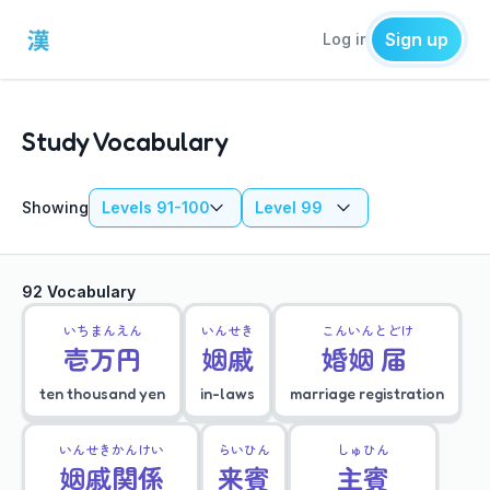
Sign up
Log in
Study Vocabulary
Showing
Levels 91-100
Level 99
92 Vocabulary
いち
まん
えん
いん
せき
こん
いん
とどけ
壱
万
円
姻
戚
婚
姻
届
ten thousand yen
in-laws
marriage registration
いん
せき
かん
けい
らい
ひん
しゅ
ひん
姻
戚
関
係
来
賓
主
賓