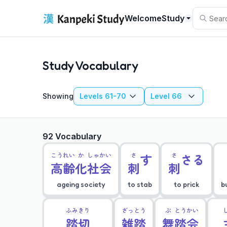
Welcome
Study
Study Vocabulary
Showing
Levels 61-70
Level 66
92 Vocabulary
こう
れい
か
しゃ
かい
さ
す
さ
さる
高
齢
化
社
会
刺
刺
ageing society
to stab
to prick
b
ふみ
きり
ざっ
とう
ぶ
とう
かい
踏
切
雑
踏
舞
踏
会