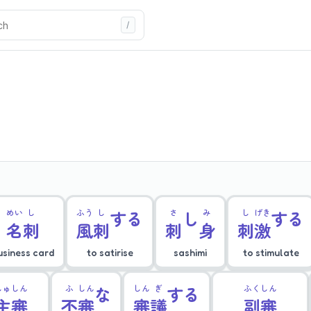
めい
し
ふう
し
する
さ
し
み
し
げき
する
名
刺
風
刺
刺
身
刺
激
usiness card
to satirise
sashimi
to stimulate
しゅ
しん
ふ
しん
な
しん
ぎ
する
ふく
しん
主
審
不
審
審
議
副
審