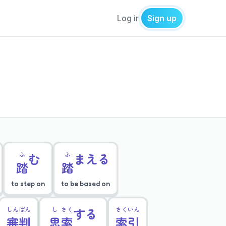
Log in
Sign up
ふ
む
ふ
まえる
踏
踏
to step on
to be based on
しん
ぱん
し
さく
する
さく
いん
審
判
思
索
索
引