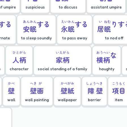
ef umpire
suspicious
to discuss
assistant umpire
する
あん
みん
する
えい
みん
する
い
ねむ
りす
安
眠
永
眠
居
眠
ernate
to sleep soundly
to pass away
to nod off
ひと
がら
いえ
がら
おう
へい
な
人
柄
家
柄
横
柄
e
character
social standing of a family
haughty
かべ
へき
が
かべ
がみ
しょう
へき
こう
もく
壁
壁
画
壁
紙
障
壁
項
目
wall
wall painting
wallpaper
barrier
item
う