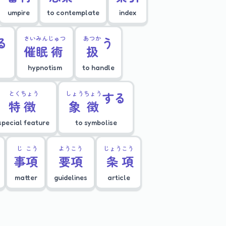
umpire
to contemplate
index
る
さい
みん
じゅつ
あつか
う
催
眠
術
扱
hypnotism
to handle
とく
ちょう
しょう
ちょう
する
特
徴
象
徴
special feature
to symbolise
じ
こう
よう
こう
じょう
こう
事
項
要
項
条
項
matter
guidelines
article