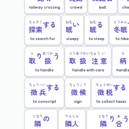
railway crossing
crowd
ball
chi
たん
さく
する
ねむ
い
ねむ
る
とう
みん
探
索
眠
眠
冬
眠
to search for
sleepy
to sleep
to hib
と
り
あつか
う
とり
あつかい
ちゅう
い
え
取
扱
取
扱
注
意
柄
to handle
handle with care
handl
ちょう
へい
する
ちょう
こう
ちょう
ぜい
する
徴
兵
徴
候
徴
税
to conscript
sign
to collect taxes
となり
の
りん
じん
となり
り
あ
隣
隣
人
隣
合