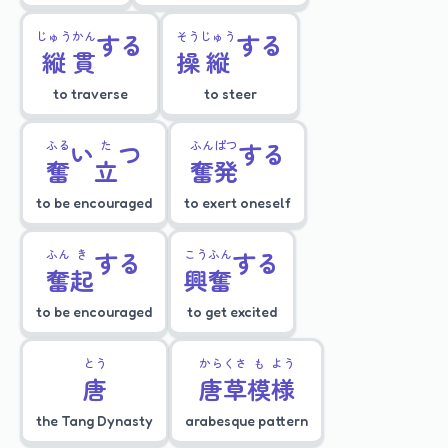
じゅう
かん
する
そう
じゅう
する
縦
貫
操
縦
to traverse
to steer
ふる
い
た
つ
ふん
ぱつ
する
奮
立
奮
発
to be encouraged
to exert oneself
ふん
き
する
こう
ふん
する
奮
起
興
奮
to be encouraged
to get excited
とう
から
くさ
も
よう
唐
唐
草
模
様
the Tang Dynasty
arabesque pattern