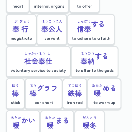
heart
internal organs
to offer
ぶ
ぎょう
ほう
こう
にん
しん
ぽう
する
奉
行
奉
公
人
信
奉
magistrate
servant
to adhere to a faith
しゃ
かい
ほう
し
ほう
のう
する
社
会
奉
仕
奉
納
voluntary service to society
to offer to the gods
ぼう
ぼう
グラフ
てつ
ぼう
あたた
める
棒
棒
鉄
棒
暖
stick
bar chart
iron rod
to warm up
あたた
かい
あたた
まる
だん
とう
暖
暖
暖
冬