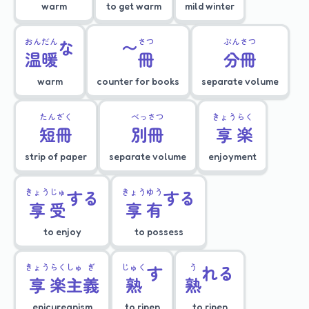
warm
to get warm
mild winter
おん
だん
な
〜
さつ
ぶん
さつ
温
暖
冊
分
冊
warm
counter for books
separate volume
たん
ざく
べっ
さつ
きょう
らく
短
冊
別
冊
享
楽
strip of paper
separate volume
enjoyment
きょう
じゅ
する
きょう
ゆう
する
享
受
享
有
to enjoy
to possess
きょう
らく
しゅ
ぎ
じゅく
す
う
れる
享
楽
主
義
熟
熟
epicureanism
to ripen
to ripen