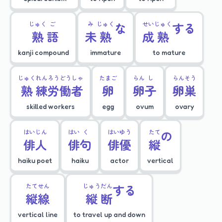
じゅく
ご
み
じゅく
な
せい
じゅく
する
熟
語
未
熟
成
熟
kanji compound
immature
to mature
じゅく
れん
ろう
どう
しゃ
たまご
らん
し
らん
そう
熟
練
労
働
者
卵
卵
子
卵
巣
skilled workers
egg
ovum
ovary
はい
じん
はい
く
はい
ゆう
たて
の
俳
人
俳
句
俳
優
縦
haiku poet
haiku
actor
vertical
たて
せん
じゅう
だん
する
縦
線
縦
断
vertical line
to travel up and down