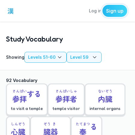
Sign up
Log in
Study Vocabulary
Showing
Levels 51-60
Level 59
92 Vocabulary
さん
ぱい
する
さん
ぱい
しゃ
ない
ぞう
参
拝
参
拝
者
内
臓
to visit a temple
temple visitor
internal organs
しん
ぞう
ぞう
き
たてまつ
る
心
臓
臓
器
奉