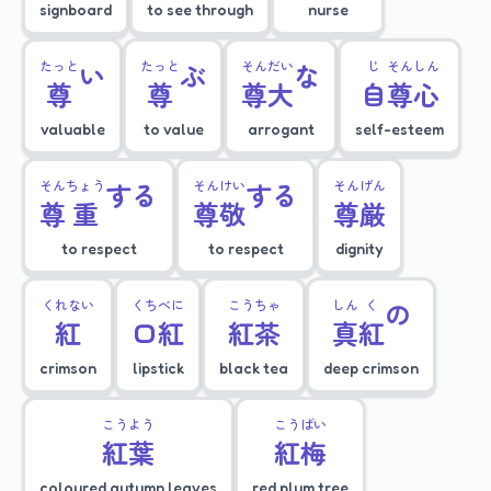
signboard
to see through
nurse
たっと
い
たっと
ぶ
そん
だい
な
じ
そん
しん
尊
尊
尊
大
自
尊
心
valuable
to value
arrogant
self-esteem
そん
ちょう
する
そん
けい
する
そん
げん
尊
重
尊
敬
尊
厳
to respect
to respect
dignity
くれない
くち
べに
こう
ちゃ
しん
く
の
紅
口
紅
紅
茶
真
紅
crimson
lipstick
black tea
deep crimson
こう
よう
こう
ばい
紅
葉
紅
梅
coloured autumn leaves
red plum tree