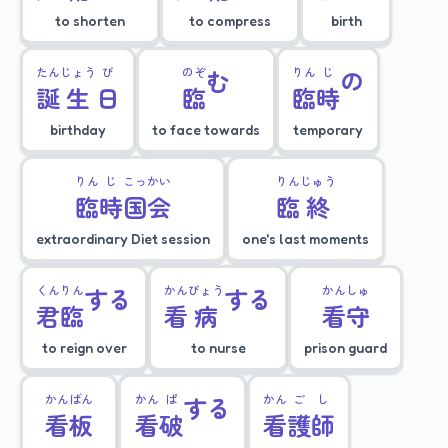
to shorten
to compress
birth
たん
じょう
び
のぞ
む
りん
じ
の
誕
生
日
臨
臨
時
birthday
to face towards
temporary
りん
じ
こっ
かい
りん
じゅう
臨
時
国
会
臨
終
extraordinary Diet session
one's last moments
くん
りん
する
かん
びょう
する
かん
しゅ
君
臨
看
病
看
守
to reign over
to nurse
prison guard
かん
ばん
かん
ぱ
する
かん
ご
し
看
板
看
破
看
護
師