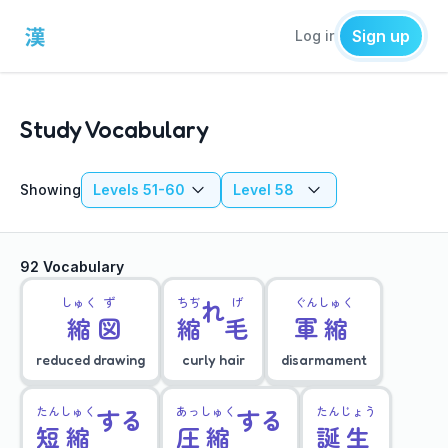
Sign up
Log in
Study Vocabulary
Showing
Levels 51-60
Level 58
92 Vocabulary
しゅく
ず
ちぢ
れ
げ
ぐん
しゅく
縮
図
縮
毛
軍
縮
reduced drawing
curly hair
disarmament
たん
しゅく
する
あっ
しゅく
する
たん
じょう
短
縮
圧
縮
誕
生