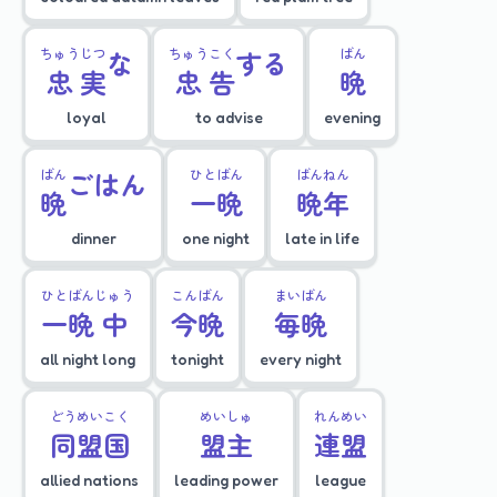
ちゅう
じつ
な
ちゅう
こく
する
ばん
忠
実
忠
告
晩
loyal
to advise
evening
ばん
ごはん
ひと
ばん
ばん
ねん
晩
一
晩
晩
年
dinner
one night
late in life
ひと
ばん
じゅう
こん
ばん
まい
ばん
一
晩
中
今
晩
毎
晩
all night long
tonight
every night
どう
めい
こく
めい
しゅ
れん
めい
同
盟
国
盟
主
連
盟
allied nations
leading power
league