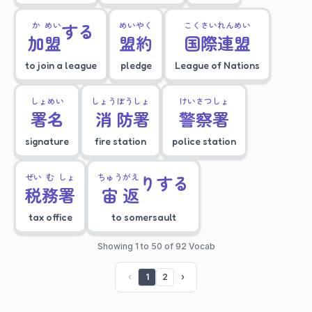
か
めい
する
めい
やく
こく
さい
れん
めい
加
盟
盟
約
国
際
連
盟
to join a league
pledge
League of Nations
しょ
めい
しょう
ぼう
しょ
けい
さつ
しょ
署
名
消
防
署
警
察
署
signature
fire station
police station
ぜい
む
しょ
ちゅう
がえ
りする
税
務
署
宙
返
tax office
to somersault
Showing 1 to 50 of 92 Vocab
‹
1
2
›