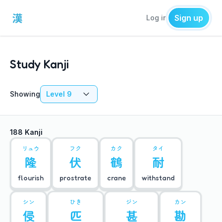
Sign up
Log in
Study Kanji
Showing
Level 9
188 Kanji
リュウ
フク
カク
タイ
隆
伏
鶴
耐
flourish
prostrate
crane
withstand
シン
ひき
ジン
カン
侵
匹
甚
勘