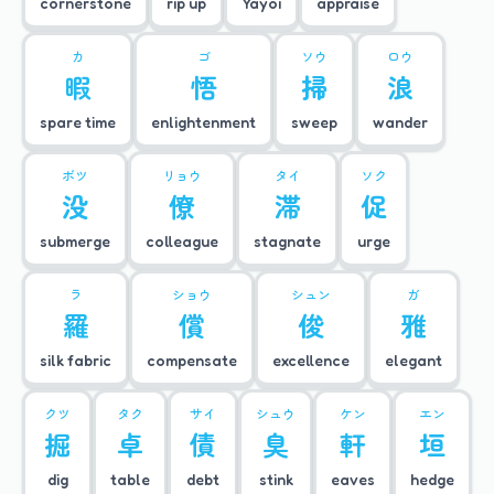
cornerstone
rip up
Yayoi
appraise
カ
ゴ
ソウ
ロウ
暇
悟
掃
浪
spare time
enlightenment
sweep
wander
ボツ
リョウ
タイ
ソク
没
僚
滞
促
submerge
colleague
stagnate
urge
ラ
ショウ
シュン
ガ
羅
償
俊
雅
silk fabric
compensate
excellence
elegant
クツ
タク
サイ
シュウ
ケン
エン
掘
卓
債
臭
軒
垣
dig
table
debt
stink
eaves
hedge