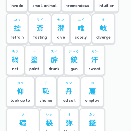
invade
small animal
tremendous
intuition
コウ
サイ
セン
ユイ
キ
控
斎
潜
唯
岐
refrain
fasting
dive
solely
diverge
モウ
ト
スイ
ジュウ
カン
網
塗
酔
銃
汗
net
paint
drunk
gun
sweat
コウ
チ
タン
コ
仰
恥
丹
雇
look up to
shame
red soil
employ
ソ
レツ
ミ
カン
礎
裂
弥
鑑