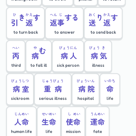
ひ
き
かえ
す
へん
じ
する
おく
り
かえ
す
引
返
返
事
送
返
to turn back
to answer
to send back
へい
や
む
びょう
にん
びょう
き
丙
病
病
人
病
気
third
to fall ill
sick person
illness
びょう
しつ
じゅう
びょう
びょう
いん
いのち
病
室
重
病
病
院
命
sickroom
serious illness
hospital
life
じん
めい
せい
めい
し
めい
うん
めい
人
命
生
命
使
命
運
命
human life
life
mission
fate