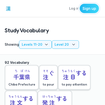
Sign up
Log in
Study Vocabulary
Showing
Levels 11-20
Level 20
92 Vocabulary
ち
ば
けん
そそ
ぐ
ちゅう
もく
する
千
葉
県
注
注
目
Chiba Prefecture
to pour
to pay attention
ちゅう
もん
する
はっ
ちゅう
する
注
文
発
注