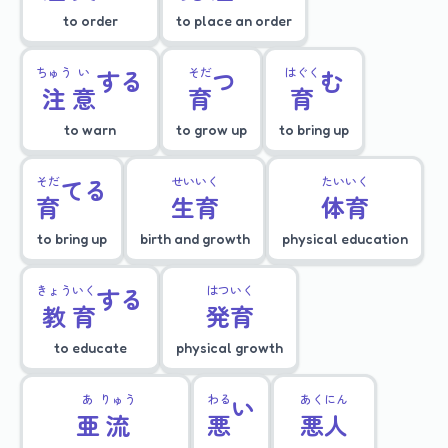
to order
to place an order
ちゅう
い
する
そだ
つ
はぐく
む
注
意
育
育
to warn
to grow up
to bring up
そだ
てる
せい
いく
たい
いく
育
生
育
体
育
to bring up
birth and growth
physical education
きょう
いく
する
はつ
いく
教
育
発
育
to educate
physical growth
あ
りゅう
わる
い
あく
にん
亜
流
悪
悪
人