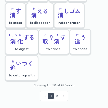
け
す
き
える
け
しゴム
消
消
消
to erase
to disappear
rubber eraser
しょう
か
する
と
り
け
す
お
う
消
化
取
消
追
to digest
to cancel
to chase
お
いつく
追
to catch up with
Showing 1 to 50 of 92 Vocab
‹
1
2
›