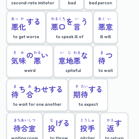
second-rate imitator
bad
bad person
あっ
か
する
わる
くち
を
い
う
あく
い
悪
化
悪
口
言
悪
意
to get worse
to speak ill of
ill will
き
み
の
わる
い
い
じ
わる
な
ま
つ
気
味
悪
意
地
悪
待
weird
spiteful
to wait
ま
ち
あ
わせする
き
たい
する
待
合
期
待
to wait for one another
to expect
まち
あい
しつ
な
げる
とう
しゅ
かえ
す
待
合
室
投
投
手
返
waiting room
to throw
pitcher
to return