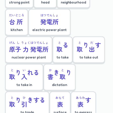
strong point
head
neighbourhood
だい
どころ
はつ
でん
しょ
台
所
発
電
所
kitchen
electric power plant
げん
し
りょく
はつ
でん
しょ
と
る
と
り
だ
す
原
子
力
発
電
所
取
取
出
nuclear power plant
to take
to take out
と
り
い
れる
か
き
と
り
取
入
書
取
to take in
dictation
と
り
ひ
きする
おもて
あらわ
す
取
引
表
表
to trade
surface
to express