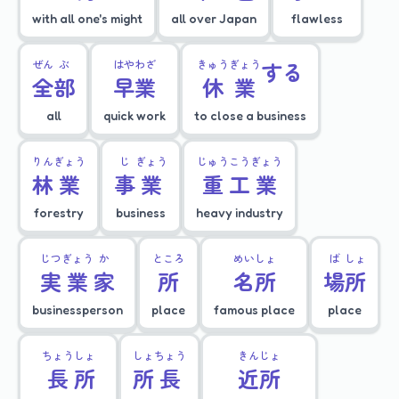
with all one's might
all over Japan
flawless
ぜん
ぶ
はや
わざ
きゅう
ぎょう
する
全
部
早
業
休
業
all
quick work
to close a business
りん
ぎょう
じ
ぎょう
じゅう
こう
ぎょう
林
業
事
業
重
工
業
forestry
business
heavy industry
じつ
ぎょう
か
ところ
めい
しょ
ば
しょ
実
業
家
所
名
所
場
所
businessperson
place
famous place
place
ちょう
しょ
しょ
ちょう
きん
じょ
長
所
所
長
近
所