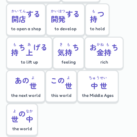
かい
てん
する
かい
はつ
する
も
つ
開
店
開
発
持
to open a shop
to develop
to hold
も
ち
あ
げる
き
も
ち
お
かね
も
ち
持
上
気
持
金
持
to lift up
feeling
rich
あの
よ
この
よ
ちゅう
せい
世
世
中
世
the next world
this world
the Middle Ages
よ
の
なか
世
中
the world