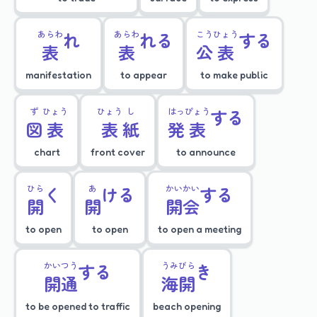
あらわ
れ
あらわ
れる
こう
ひょう
する
表
表
公
表
manifestation
to appear
to make public
ず
ひょう
ひょう
し
はっ
ぴょう
する
図
表
表
紙
発
表
chart
front cover
to announce
ひら
く
あ
ける
かい
かい
する
開
開
開
会
to open
to open
to open a meeting
かい
つう
する
うみ
びら
き
開
通
海
開
to be opened to traffic
beach opening