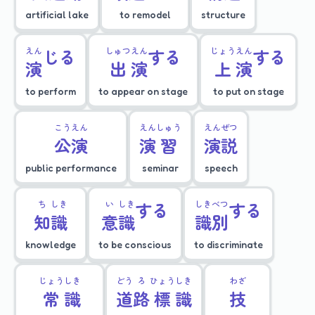
artificial lake
to remodel
structure
えん
じる
しゅつ
えん
する
じょう
えん
する
演
出
演
上
演
to perform
to appear on stage
to put on stage
こう
えん
えん
しゅう
えん
ぜつ
公
演
演
習
演
説
public performance
seminar
speech
ち
しき
い
しき
する
しき
べつ
する
知
識
意
識
識
別
knowledge
to be conscious
to discriminate
じょう
しき
どう
ろ
ひょう
しき
わざ
常
識
道
路
標
識
技