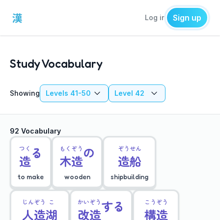
Sign up
Log in
Study Vocabulary
Showing
Levels 41-50
Level 42
92 Vocabulary
つく
る
もく
ぞう
の
ぞう
せん
造
木
造
造
船
to make
wooden
shipbuilding
じん
ぞう
こ
かい
ぞう
する
こう
ぞう
人
造
湖
改
造
構
造