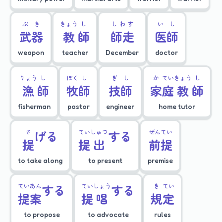
ぶ
き
きょう
し
しわす
い
し
武
器
教
師
師走
医
師
weapon
teacher
December
doctor
りょう
し
ぼく
し
ぎ
し
か
てい
きょう
し
漁
師
牧
師
技
師
家
庭
教
師
fisherman
pastor
engineer
home tutor
さ
げる
てい
しゅつ
する
ぜん
てい
提
提
出
前
提
to take along
to present
premise
てい
あん
する
てい
しょう
する
き
てい
提
案
提
唱
規
定
to propose
to advocate
rules