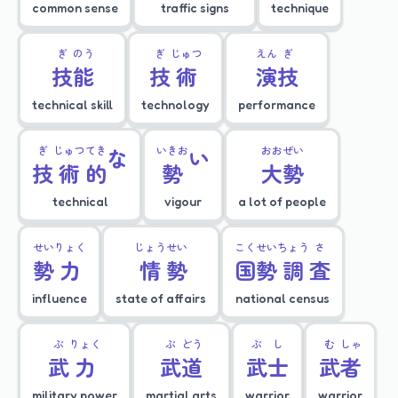
common sense
traffic signs
technique
ぎ
のう
ぎ
じゅつ
えん
ぎ
技
能
技
術
演
技
technical skill
technology
performance
ぎ
じゅつ
てき
な
いきお
い
おお
ぜい
技
術
的
勢
大
勢
technical
vigour
a lot of people
せい
りょく
じょう
せい
こく
せい
ちょう
さ
勢
力
情
勢
国
勢
調
査
influence
state of affairs
national census
ぶ
りょく
ぶ
どう
ぶ
し
む
しゃ
武
力
武
道
武
士
武
者
military power
martial arts
warrior
warrior