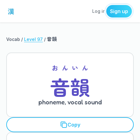
Sign up
Log in
音韻
Vocab /
Level 97
/
おん
いん
音
韻
phoneme, vocal sound
Copy