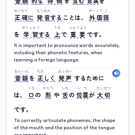
音韻
的
な
特徴
を
含
む
言葉
を
せいかく
はつおん
がいこく
ご
正確
に
発音
する
こと
は、
外国
語
がくしゅう
うえ
じゅうよう
を
学習
する
上
で
重要
です
。
It is important to pronounce words accurately,
including their phonetic features, when
learning a foreign language.
おんいん
ただ
はっせい
音韻
を
正
しく
発声
する
ため
に
くち
かたち
した
いち
たいせつ
は、
口
の
形
や
舌
の
位置
が
大切
です
。
To correctly articulate phonemes, the shape
of the mouth and the position of the tongue
are important.