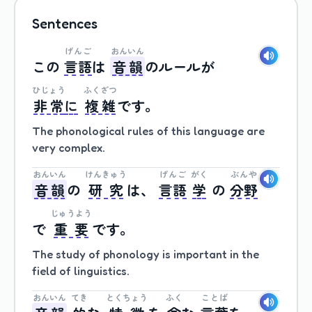
Sentences
げんご
おんいん
この
言語
は
音韻
の
ルール
が
ひじょう
ふくざつ
非常
に
複雑
です
。
The phonological rules of this language are
very complex.
おんいん
けんきゅう
げんご
がく
ぶんや
音韻
の
研究
は、
言語
学
の
分野
じゅうよう
で
重要
です
。
The study of phonology is important in the
field of linguistics.
おんいん
てき
とくちょう
ふく
ことば