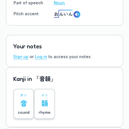
Part of speech
Noun
お
んいん
Pitch accent
Your notes
Sign up
or
Log in
to access your notes
「音韻」
Kanji in
オン
イン
音
韻
sound
rhyme