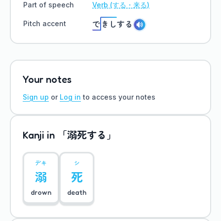
Part of speech
Verb (する・来る)
で
きし
する
Pitch accent
Your notes
Sign up
or
Log in
to access your notes
「溺死する」
Kanji in
デキ
シ
溺
死
drown
death