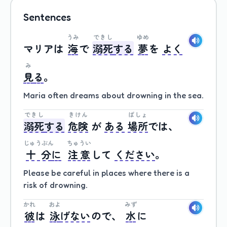
Sentences
うみ
できし
ゆめ
マリア
は
海
で
溺死
する
夢
を
よく
み
見
る
。
Maria often dreams about drowning in the sea.
できし
きけん
ばしょ
溺死
する
危険
が
ある
場所
では、
じゅうぶん
ちゅうい
十分
に
注意
して
ください
。
Please be careful in places where there is a
risk of drowning.
かれ
およ
みず
彼
は
泳
げない
ので、
水
に