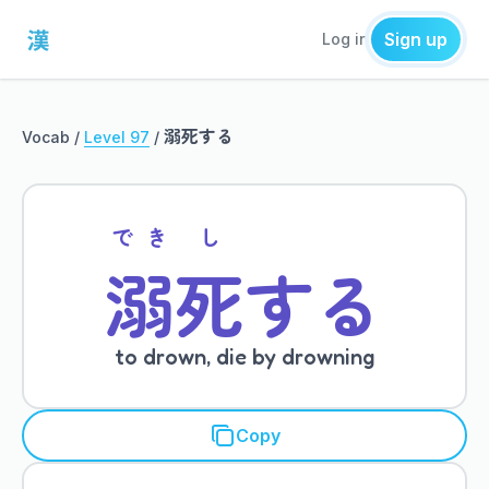
Sign up
Log in
溺死する
Vocab /
Level 97
/
でき
し
溺
死
する
to drown, die by drowning
Copy