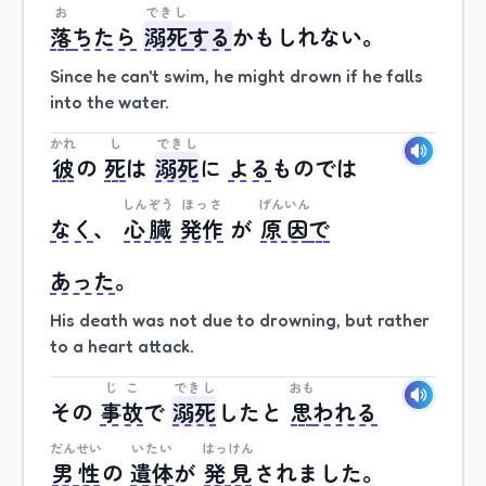
お
できし
落
ちたら
溺死
する
かも
しれない
。
Since he can't swim, he might drown if he falls
into the water.
かれ
し
できし
彼
の
死
は
溺死
に
よる
もので
は
しんぞう
ほっさ
げんいん
なく
、
心臓
発作
が
原因
で
あった
。
His death was not due to drowning, but rather
to a heart attack.
じこ
できし
おも
その
事故
で
溺死
した
と
思
われる
だんせい
いたい
はっけん
男性
の
遺体
が
発見
されました
。