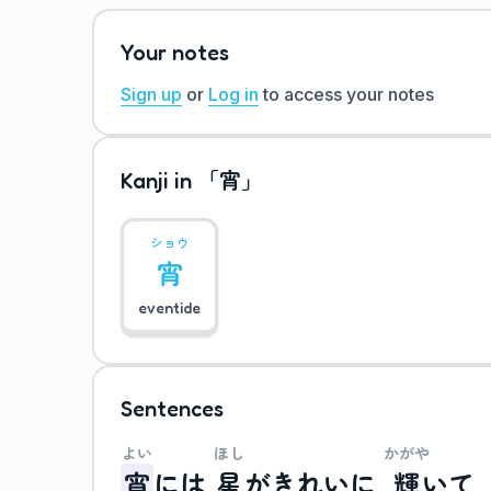
Your notes
Sign up
or
Log in
to access your notes
「宵」
Kanji in
ショウ
宵
eventide
Sentences
よい
ほし
かがや
宵
には
星
が
きれいに
輝
いて