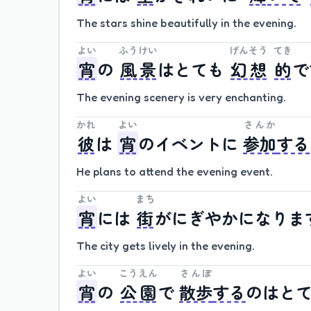
The stars shine beautifully in the evening.
よい
ふうけい
げんそう
てき
宵
の
風景
は
とても
幻想
的
で
The evening scenery is very enchanting.
かれ
よい
さんか
彼
は
宵
の
イベント
に
参加
する
He plans to attend the evening event.
よい
まち
宵
には
街
が
にぎやかに
なりま
The city gets lively in the evening.
よい
こうえん
さんぽ
宵
の
公園
で
散歩
する
のは
と