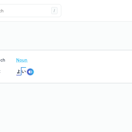
ech
Noun
よ
い
t