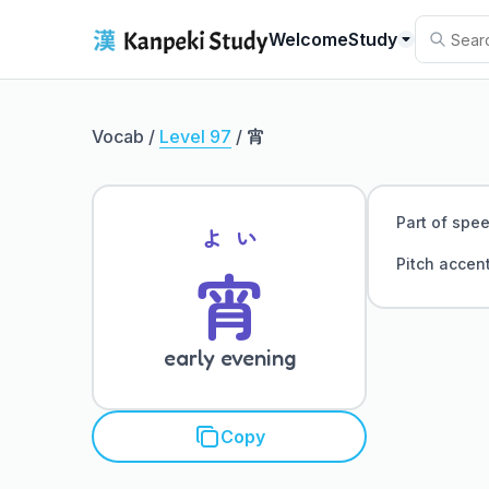
Welcome
Study
宵
Vocab /
Level 97
/
Part of spe
よい
宵
Pitch accen
early evening
Copy